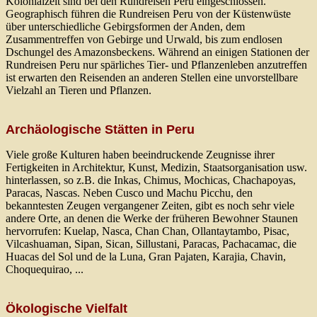
Kolonialzeit sind bei den Rundreisen Peru eingeschlossen.
Geographisch führen die Rundreisen Peru von der Küstenwüste
über unterschiedliche Gebirgsformen der Anden, dem
Zusammentreffen von Gebirge und Urwald, bis zum endlosen
Dschungel des Amazonsbeckens. Während an einigen Stationen der
Rundreisen Peru nur spärliches Tier- und Pflanzenleben anzutreffen
ist erwarten den Reisenden an anderen Stellen eine unvorstellbare
Vielzahl an Tieren und Pflanzen.
Archäologische Stätten in Peru
Viele große Kulturen haben beeindruckende Zeugnisse ihrer
Fertigkeiten in Architektur, Kunst, Medizin, Staatsorganisation usw.
hinterlassen, so z.B. die Inkas, Chimus, Mochicas, Chachapoyas,
Paracas, Nascas. Neben Cusco und Machu Picchu, den
bekanntesten Zeugen vergangener Zeiten, gibt es noch sehr viele
andere Orte, an denen die Werke der früheren Bewohner Staunen
hervorrufen: Kuelap, Nasca, Chan Chan, Ollantaytambo, Pisac,
Vilcashuaman, Sipan, Sican, Sillustani, Paracas, Pachacamac, die
Huacas del Sol und de la Luna, Gran Pajaten, Karajia, Chavin,
Choquequirao, ...
Ökologische Vielfalt