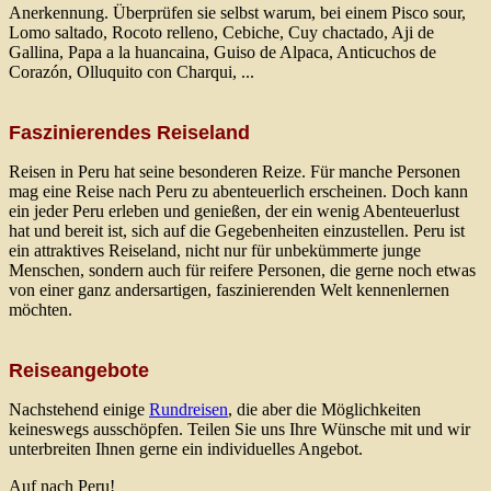
Anerkennung. Überprüfen sie selbst warum, bei einem Pisco sour,
Lomo saltado, Rocoto relleno, Cebiche, Cuy chactado, Aji de
Gallina, Papa a la huancaina, Guiso de Alpaca, Anticuchos de
Corazón, Olluquito con Charqui, ...
Faszinierendes Reiseland
Reisen in Peru hat seine besonderen Reize. Für manche Personen
mag eine Reise nach Peru zu abenteuerlich erscheinen. Doch kann
ein jeder Peru erleben und genießen, der ein wenig Abenteuerlust
hat und bereit ist, sich auf die Gegebenheiten einzustellen. Peru ist
ein attraktives Reiseland, nicht nur für unbekümmerte junge
Menschen, sondern auch für reifere Personen, die gerne noch etwas
von einer ganz andersartigen, faszinierenden Welt kennenlernen
möchten.
Reiseangebote
Nachstehend einige
Rundreisen
, die aber die Möglichkeiten
keineswegs ausschöpfen. Teilen Sie uns Ihre Wünsche mit und wir
unterbreiten Ihnen gerne ein individuelles Angebot.
Auf nach Peru!