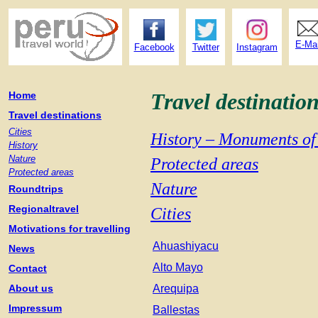
E-Mai
Facebook
Twitter
Instagram
Travel destinatio
Home
Travel destinations
Cities
History – Monuments of
History
Nature
Protected areas
Protected areas
Nature
Roundtrips
Regionaltravel
Cities
Motivations for travelling
Ahuashiyacu
News
Alto Mayo
Contact
About us
Arequipa
Impressum
Ballestas