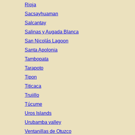
Rioja
Sacsayhuaman
Salcantay
Salinas y Augada Blanca
San Nicolás Lagoon
Santa Apolonia
Tambopata
Tarapoto
Tipon
Titicaca
Trujillo
Túcume
Uros Islands
Urubamba valley
Ventanillas de Otuzco