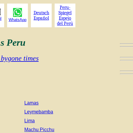
Peru-
Deutsch
Spiegel
Español
Espejo
l
WhatsApp
del Perú
ns Peru
 bygone times
Lamas
Leymebamba
Lima
Machu Picchu