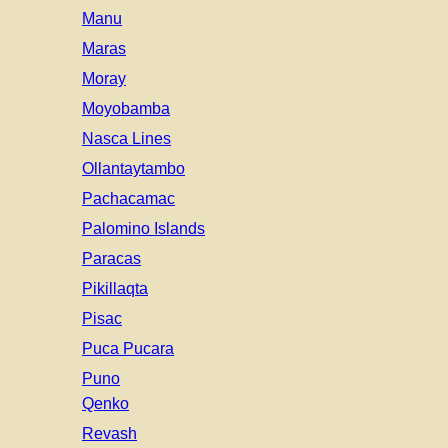
Manu
Maras
Moray
Moyobamba
Nasca Lines
Ollantaytambo
Pachacamac
Palomino Islands
Paracas
Pikillaqta
Pisac
Puca Pucara
Puno
Qenko
Revash