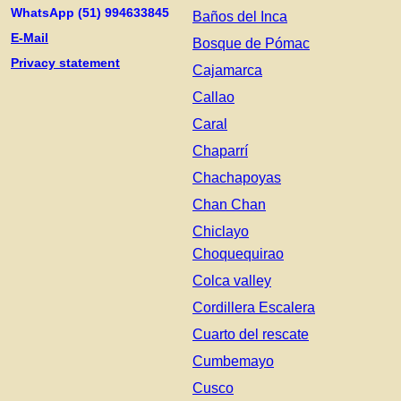
WhatsApp (51) 994633845
Baños del Inca
E-Mail
Bosque de Pómac
Privacy statement
Cajamarca
Callao
Caral
Chaparrí
Chachapoyas
Chan Chan
Chiclayo
Choquequirao
Colca valley
Cordillera Escalera
Cuarto del rescate
Cumbemayo
Cusco